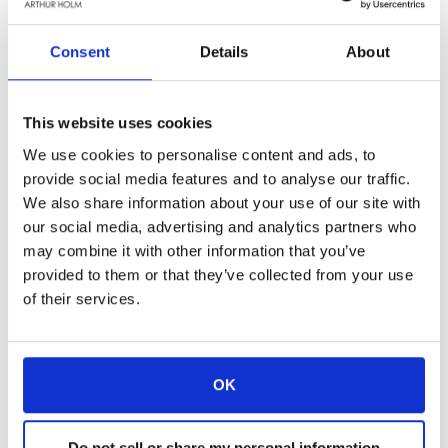
Consent
Details
About
Les prix Inavation 2021 ont été diffusés hier
en ligne, et nous sommes ravis d’annoncer
que Dynamic4 a remporté le prix dans la
This website uses cookies
catégorie « Communication et
We use cookies to personalise content and ads, to
collaboration ». Nous tenons à vous
provide social media features and to analyse our traffic.
REMERCIER pour vos votes !!!!
We also share information about your use of our site with
https://www.youtube.com/watch?
our social media, advertising and analytics partners who
v=VljHfC1eibU
may combine it with other information that you’ve
provided to them or that they’ve collected from your use
Les organisateurs estiment que les pressions
of their services.
exercées par la pandémie ont eu un impact et
que l’industrie audiovisuelle a joué un rôle
essentiel dans le succès de l’intégration plus
rapide des réunions au sein de l’équipe
OK
virtuelle.
C’est exactement l’essence de Dynamic4 :
Do not sell or share my personal information