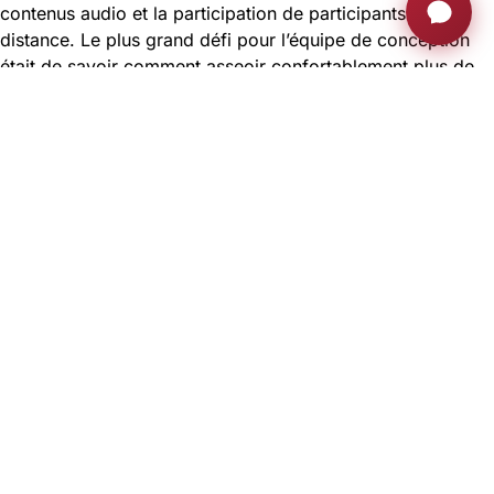
contenus audio et la participation de participants à
distance. Le plus grand défi pour l’équipe de conception
était de savoir comment asseoir confortablement plus de
21 membres du conseil d’administration, des invités, des
présentateurs et du personnel tout en permettant à chacun
de voir et d’entendre les informations présentées. Avec une
table de 50′ de long pouvant accueillir plus de 44
personnes et limitée par une hauteur de plafond de moins
de 9′, il était évident qu’il serait impossible d’installer un
écran suffisamment grand pour fournir des images
visuelles de haute qualité à toutes les personnes assises à
la table. Si l’on ajoute à cela le défi de ne pas avoir de
« mauvais » sièges, l’équipe de conception avait besoin
d’une solution ingénieuse. La réponse a été de placer un
écran devant chaque participant. Arthur Holm Inc. a fourni
la solution avec son afficheur dynamique et son élévateur
de table pour microphone. HB a installé 22 unités qui
contiennent chacune un écran LCD de 21″, un microphone
et des boutons de commande qui descendent dans la table