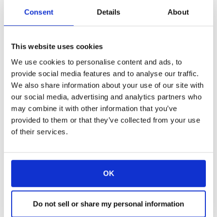
microphone est caché, il est totalement
Consent
Details
About
invisible et la surface de la table présente un
aspect lisse et cohérent… c’est comme si les
mécanismes n’avaient jamais existé !
This website uses cookies
L’utilisateur peut relever le moniteur et/ou le
We use cookies to personalise content and ads, to
microphone en faisant glisser sa main sur la
provide social media features and to analyse our traffic.
surface (en fonction du placage) et en
We also share information about your use of our site with
appuyant sur les boutons intégrés sur le bord
our social media, advertising and analytics partners who
de la table, ou par l’intermédiaire d’un
may combine it with other information that you’ve
système automatisé. Le système permet
provided to them or that they’ve collected from your use
également d’intégrer des connecteurs à
of their services.
l’avant du moniteur : Connecteurs USB, ports
USB pour chargeurs, haut-parleurs, prises de
courant, câbles HDMI rétractables,
connecteurs RJ-45 et boutons.
OK
L’incroyable flexibilité de cette solution n’est
pas en contradiction avec sa discrétion, son
Do not sell or share my personal information
élégance, sa polyvalence et son respect du