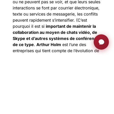
ou ne peuvent pas se voir, et que leurs seules
interactions se font par courrier électronique,
texte ou services de messagerie, les conflits
peuvent rapidement s’intensifier. (C’est
pourquoi il est si
important de maintenir la
collaboration au moyen de chats vidéo, de
Skype et d’autres systèmes de conférence
de ce type
.
Arthur Holm
est l’une des
entreprises qui tient compte de l’évolution de
l’environnement de bureau dans ses
innovations et ses solutions
. Elle sait qu’une
conception intelligente et flexible combinée à
la technologie la plus récente est la clé.
Sachant que 90 % des 15-35 ans affirment
que le travail flexible est indispensable, il sera
intéressant de voir si IBM et Yahoo
reviendront sur leur décision de l’interdire.