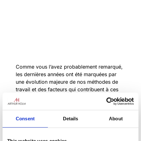
Comme vous l’avez probablement remarqué,
les dernières années ont été marquées par
une évolution majeure de nos méthodes de
travail et des facteurs qui contribuent à ces
changements, qu’il s’agisse du concept de
ce
qui constitue un espace de bureau
, de la
conception intelligente de meubles
Consent
Details
About
modulaires adaptables
ou, plus important
encore, des
progrès dans l’utilisation
quotidienne de la technologie.
This website uses cookies