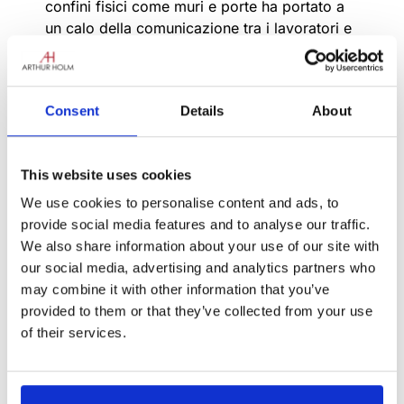
confini fisici come muri e porte ha portato a
un calo della comunicazione tra i lavoratori e
che le interazioni faccia a faccia sono
diminuite del 70%. Inoltre, alcuni dipendenti
desiderano un proprio spazio per le riunioni o
Consent
Details
About
per il pensiero creativo, per garantire la
riservatezza o semplicemente per sfuggire
alle distrazioni di una pianta aperta. In ogni
This website uses cookies
caso, stiamo assistendo a un aumento delle
aziende che creano spazi per riunioni piccoli
We use cookies to personalise content and ads, to
e flessibili destinati a conversazioni informali,
provide social media features and to analyse our traffic.
presentazioni, sessioni di brainstorming,
We also share information about your use of our site with
conferenze con lavoratori a distanza o
our social media, advertising and analytics partners who
qualsiasi altra collaborazione.
may combine it with other information that you’ve
provided to them or that they’ve collected from your use
Le
Huddle Room
sono spazi progettati per
of their services.
queste riunioni quotidiane improvvisate e
cercano di sfruttare al meglio lo spazio
limitato. Queste riunioni hanno solitamente da