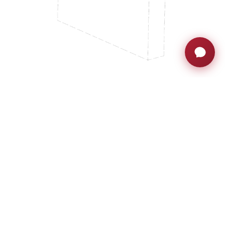
I costi intangibili della tecnologia di base:
Quando il budget è limitato, può sembrare
una buona idea cercare il display più
economico disponibile e appenderlo alla
parete. Ma questa potrebbe essere una
decisione poco lungimirante.
Hai mai pensato
al costo di una cattiva idea?
Schermi di scarsa qualità, difficili da utilizzare
e scomodi da usare, si traducono in riunioni
di scarsa qualità che frustrano i partecipanti e
hanno un impatto negativo sulle relazioni