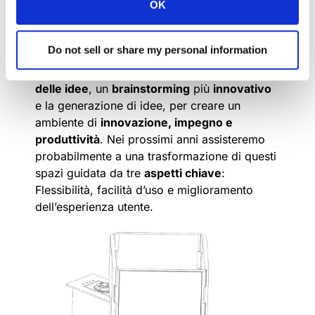
2 a 8 partecipanti, non durano molto e
OK
spesso non sono programmate in anticipo.
L’idea è quella di fare di più in meno tempo,
Do not sell or share my personal information
di creare una collaborazione più efficiente
attraverso una
condivisione
più efficace
delle idee
, un
brainstorming
più
innovativo
e la generazione di idee, per creare un
ambiente di
innovazione, impegno e
produttività
. Nei prossimi anni assisteremo
probabilmente a una trasformazione di questi
spazi guidata da tre
aspetti chiave
:
Flessibilità, facilità d’uso e miglioramento
dell’esperienza utente.