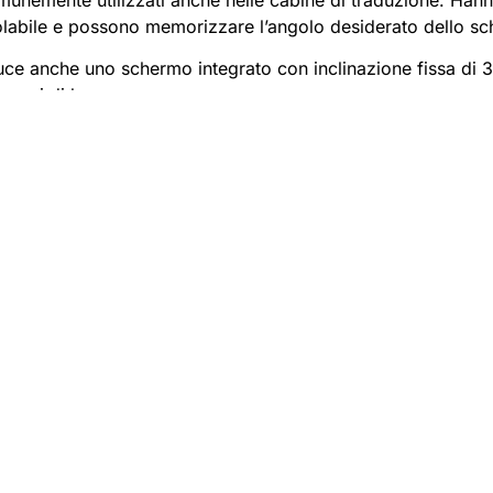
olabile e possono memorizzare l’angolo desiderato dello s
duce anche uno schermo integrato con inclinazione fissa di 3
spazi di lavoro.
UNIRSI ALLA FAMIGLIA AH
giornamenti esclusivi, approfondimenti sull'innovazi
Iscriviti ora