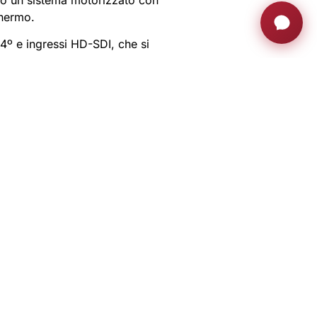
chermo.
4º e ingressi HD-SDI, che si
one e molto altro ancora.