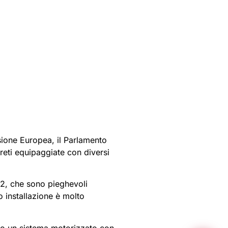
ssione Europea, il Parlamento
preti equipaggiate con diversi
H2, che sono pieghevoli
 installazione è molto
no un sistema motorizzato con