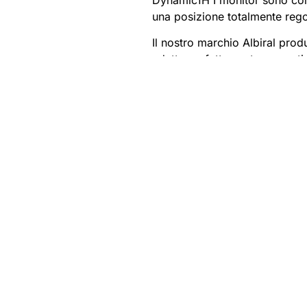
una posizione totalmente reg
Il nostro marchio Albiral pro
adatta perfettamente a questi 
Rimanete al passo con ag