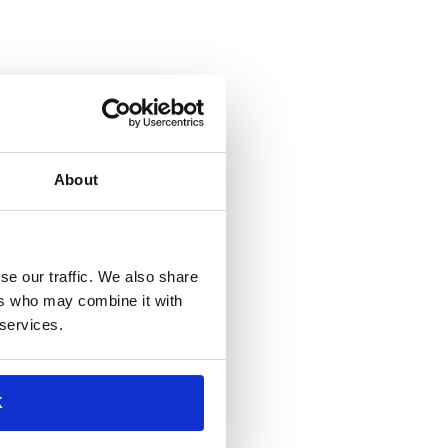
angolo del mondo. Il ruolo
i gli oratori in modo chiaro e
potersi concentrare sulla
About
se our traffic. We also share
ers who may combine it with
 services.
K