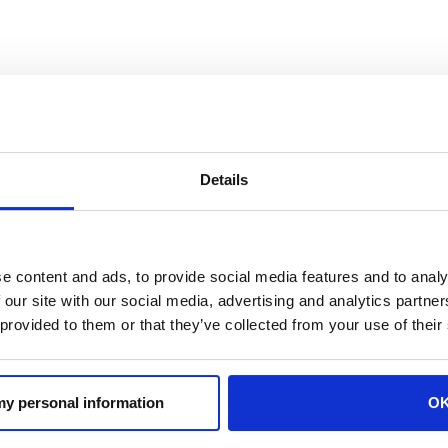
multiculturale possono esserci delegati provenienti da ogni 
tante, poiché sono loro che devono tradurre i discorsi di tutt
o avere a disposizione l’attrezzatura adeguata, in modo da 
Details
ssione del messaggio.
e content and ads, to provide social media features and to analy
 our site with our social media, advertising and analytics partn
 provided to them or that they’ve collected from your use of their
 my personal information
O