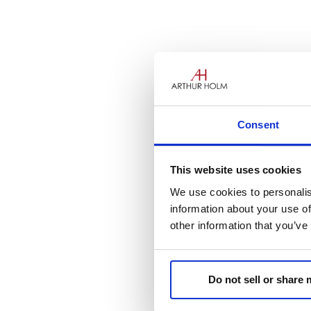
In una conferenza o riunione 
degli interpreti è molto impor
accurato. Gli interpreti devon
Consent
comunicazione e sulla trasmi
This website uses cookies
We use cookies to personalis
information about your use of
other information that you’ve
Do not sell or share