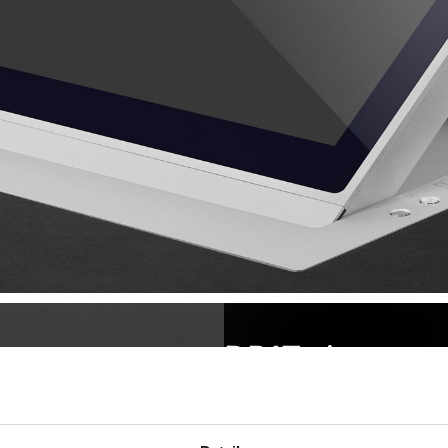
DB1Twin
Comunicazione bidirezional
Per saperne di più