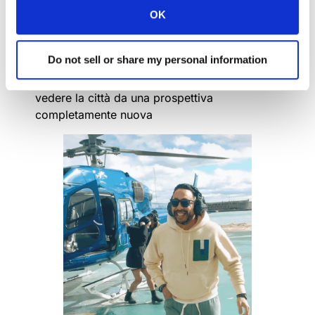
indimenticabile
:
OK
Una cena per due nella splendida
Do not sell or share my personal information
Barcellona
Un tour mozzafiato in elicottero
per
vedere la città da una prospettiva
completamente nuova