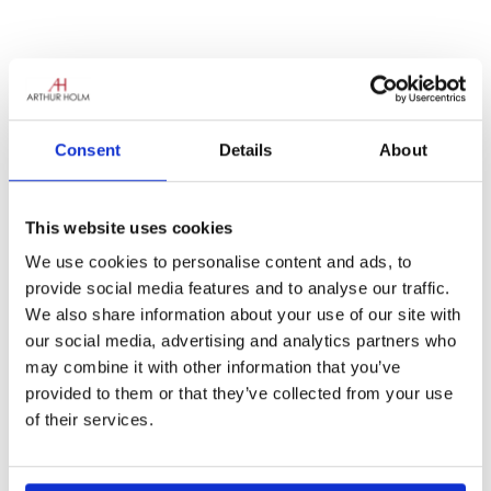
Consent
Details
About
Il tempo vola e l’eccitazione per
ISE 2026
è
This website uses cookies
già nell’aria!
We use cookies to personalise content and ads, to
Alla Arthur Holm crediamo che ogni grande
provide social media features and to analyse our traffic.
installazione racconti una storia – di
We also share information about your use of our site with
creatività, sfida e collaborazione. Ora
our social media, advertising and analytics partners who
vogliamo sentire
la tua
storia!
may combine it with other information that you’ve
Se hai realizzato un progetto con prodotti
provided to them or that they’ve collected from your use
Arthur Holm, questo è il tuo momento di
of their services.
brillare.
Condividi il tuo lavoro con noi e
potresti vincere un’esperienza