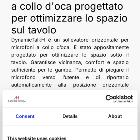
a collo d'oca progettato
per ottimizzare lo spazio
sul tavolo
DynamicTalkH è un sollevatore orizzontale per
microfoni a collo d’oca. È stato appositamente
progettato per ottimizzare lo spazio sotto il
tavolo. Garantisce vicinanza, comfort e spazio
sufficiente per le gambe. Permette di piegare il
microfono verso l’utente e di riportarlo
automaticamente alla posizione orizzontale
originale. DynamicTalkH non solo nasconde
abilmente il microfono all’interno della scrivania,
ma fornisce anche una luce interna che passa dal
rosso al verde per indicarne lo stato. I microfoni
Consent
Details
About
vengono riposti in modo sicuro, migliorando la
flessibilità degli spazi per riunioni e conferenze,
dato che i tavoli possono essere utilizzati per
This website uses cookies