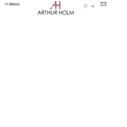
Menù
IT
DynamicTalkH
Sulle tue
ginocchia