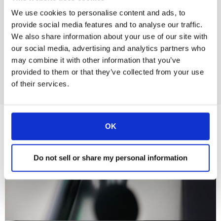
scopi diversi.
We use cookies to personalise content and ads, to
Custodia orizzontale per il microfono
provide social media features and to analyse our traffic.
Indicatore di stato a LED
We also share information about your use of our site with
our social media, advertising and analytics partners who
Motorizzato
may combine it with other information that you’ve
Contattaci
provided to them or that they’ve collected from your use
of their services.
OK
Do not sell or share my personal information