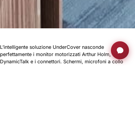
L’intelligente soluzione UnderCover nasconde
perfettamente i monitor motorizzati Arthur Holm,
DynamicTalk e i connettori. Schermi, microfoni a collo
d’oca e connettori scompaiono all’interno del tavolo
creando una superficie liscia e uniforme. L’impatto sul
design del tavolo è minimo perché il coperchio è
impiallacciato con la stessa finitura del mobile.
Spazi flessibili, tecnologia automatizzata, integrazione
invisibile nei mobili della sala riunioni, sincronizzazione dei
movimenti… Tutti questi aspetti sono stati presi in
considerazione quando Arthur Holm ha creato la
tecnologia brevettata UnderCover.