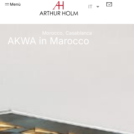
Menù
IT
Morocco, Casablanca
AKWA in Marocco