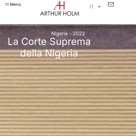
Menù
IT
Nigeria - 2022
La Corte Suprema
della Nigeria