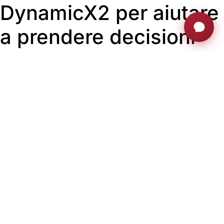
DynamicX2 per aiutare
a prendere decisioni
migliori
La Corte Suprema della Nigeria (SCN) è il più alto tribunale
della Nigeria e si trova nel distretto centrale di Abuja, nella
cosiddetta Three Arms Zone, così chiamata per la
vicinanza degli uffici del Complesso Presidenziale,
dell’Assemblea Nazionale e della Corte Suprema. Il
progetto di aggiunta della tecnologia a scomparsa è stato
progettato e realizzato in modo efficiente da MBR
Computer Consultants, una società di consulenza in
tecnologie dell’informazione e della comunicazione con
sede ad Abuja. I monitor scelti sono stati Arthur Holm’s
DynamicX2 da 17,3 e 23,8 pollici.