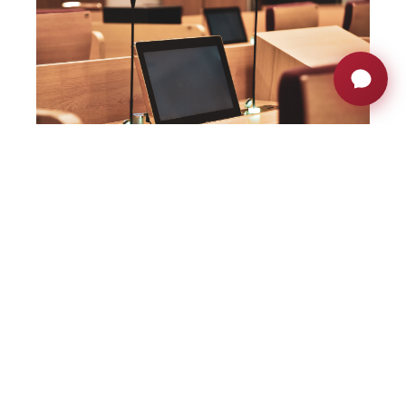
L’integratore qatariota TechnoQ è stato incaricato di
progettare e implementare una soluzione audiovisiva che
soddisfacesse sia le esigenze funzionali che quelle
estetiche. Ovviamente, un ambiente così prestigioso
richiede la migliore tecnologia audiovisiva per aiutare a
massimizzare il processo decisionale e, ovviamente,
richiede finiture dorate della migliore qualità, in linea con il
logo e il design degli interni dell’istituto (in cui spiccano i