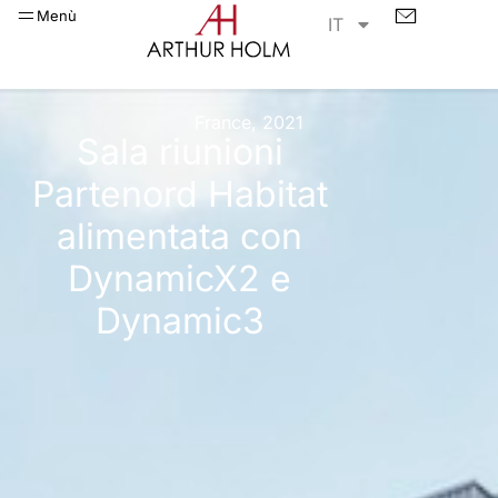
Menù
IT
France, 2021
Sala riunioni
Partenord Habitat
alimentata con
DynamicX2 e
Dynamic3