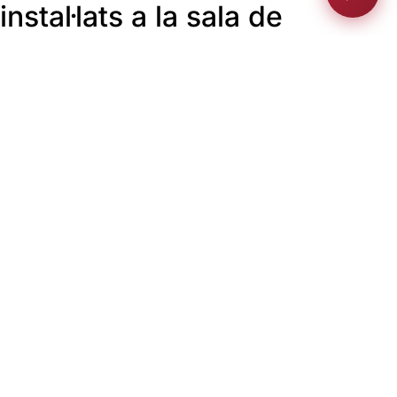
instal·lats a la sala de
conferències TKI
Ankara, Turquia
Productes:
Monitors motoritzats Dynamic3
Monitor
motoritzat Dynamic3 DynamicX2
Micròfon retràctil
motoritzat DynamicX2 – DynamicTalk
TKI, (Turkiye Komur lsletmesi Kurumu), és una empresa del
govern turc que extreu lignit que es subministra a les
centrals elèctriques domèstiques.
Els productes d’Arthur Holm han estat escollits per a la sala
de conferències principal, en particular Dynamic3 que
integra un DynamicTalk i DynamicX2 personalitzats amb
micròfons retràctils sincronitzats dobles.