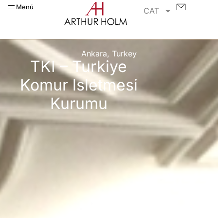
Menú
CAT
Ankara, Turkey
TKI – Turkiye
Komur lsletmesi
Kurumu