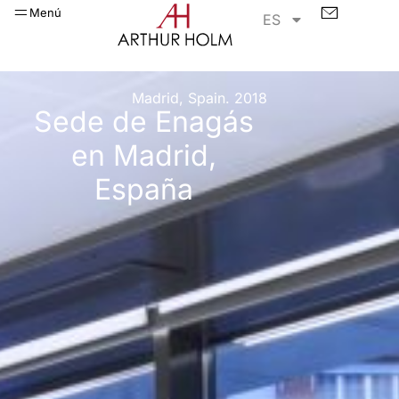
Menú
ES
Madrid, Spain. 2018
Sede de Enagás
en Madrid,
España