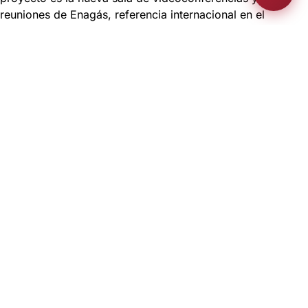
reuniones de Enagás, referencia internacional en el
desarrollo, operación y mantenimiento de infraestructuras
y redes de gas.
Esta instalación crea un entorno elegante, sencillo y limpio,
ya que los monitores DB2 se ocultan dentro de la mesa
cuando no se utilizan, utilizando una tecnología totalmente
integrada en la sala. Con este proyecto Gesab ha
configurado un espacio con los más avanzados sistemas
de imagen y sonido, sin olvidar una estética innovadora y
una alta usabilidad para los usuarios.