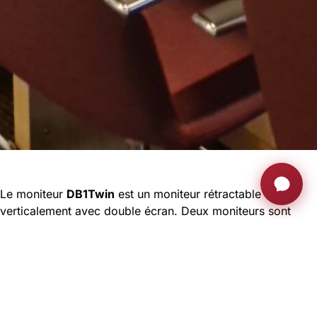
Le moniteur
DB1Twin
est un moniteur rétractable
verticalement avec double écran. Deux moniteurs sont
placés dos à dos dans un cadre compact en aluminium
anodisé pour assurer la communication de part et d’autre
d’une table de réunion.
DB1Twin
Le est conçu pour les
bureaux d’accueil, les comptoirs d’information ou les
tables des salles de réunion et de conférence dont l’espace
est limité. Les écrans ne sont visibles qu’en cas de besoin