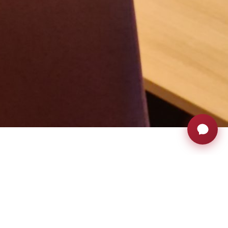
 sono posizionati schiena
e in entrambi i lati di un
li per sale riunioni e
compaiono all’interno del
o.
icie del tavolo. Due sensori