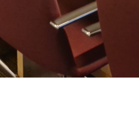
or a scomparsa verticale con doppio schermo. Due monitor
mpatto in alluminio anodizzato per garantire la comunicazion
 progettato per banchi reception, banchi informazioni o tavo
o. Gli schermi sono visibili solo quando sono necessari e s
semplicemente premendo un pulsante o tramite telecomand
in alluminio fresato, molto elegante e livellato con la superf