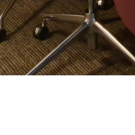
Il monitor
DB1Twin
è un monit
contro schiena in un telaio co
tavolo da riunione.
DB1Twin
è
conferenze con spazio limitat
tavolo quando non servono, 
L’alloggiamento del monitor è 